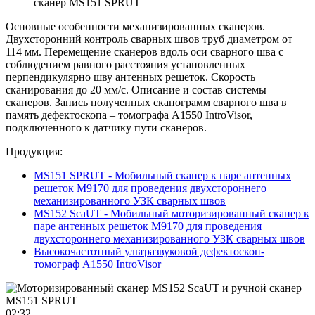
сканер MS151 SPRUT
Основные особенности механизированных сканеров.
Двухсторонний контроль сварных швов труб диаметром от
114 мм. Перемещение сканеров вдоль оси сварного шва с
соблюдением равного расстояния установленных
перпендикулярно шву антенных решеток. Скорость
сканирования до 20 мм/с. Описание и состав системы
сканеров. Запись полученных сканограмм сварного шва в
память дефектоскопа – томографа А1550 IntroVisor,
подключенного к датчику пути сканеров.
Продукция:
MS151 SPRUT - Мобильный сканер к паре антенных
решеток М9170 для проведения двухстороннего
механизированного УЗК сварных швов
MS152 SсaUT - Мобильный моторизированный сканер к
паре антенных решеток М9170 для проведения
двухстороннего механизированного УЗК сварных швов
Высокочастотный ультразвуковой дефектоскоп-
томограф А1550 IntroVisor
02:32